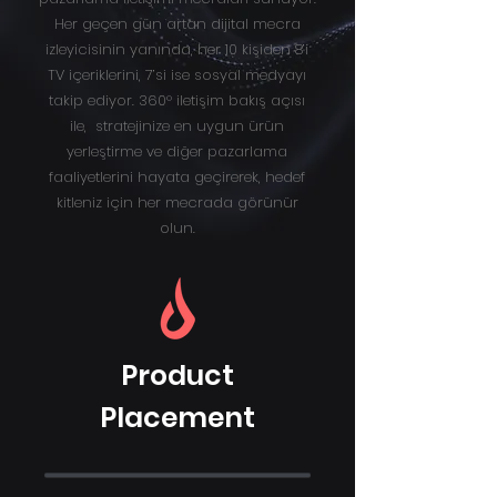
Her geçen gün artan dijital mecra
izleyicisinin yanında, her 10 kişiden 8’i
TV içeriklerini, 7’si ise sosyal medyayı
takip ediyor. 360° iletişim bakış açısı
ile, stratejinize en uygun ürün
yerleştirme ve diğer pazarlama
faaliyetlerini hayata geçirerek, hedef
kitleniz için her mecrada görünür
olun.
Product
Placement