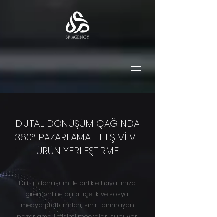
DİJİTAL DÖNÜŞÜM ÇAĞINDA
360° PAZARLAMA İLETİŞİMİ VE
ÜRÜN YERLEŞTİRME
Dijital dönüşüm ile birlikte hayatımıza
giren online dijital içerik ve sosyal
medya platformları, sınır tanımayan
pazarlama iletişimi mecraları sunuyor.