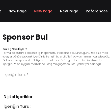
k
New Page
New Page
New Page
References
Sponsor Bul
Süreç Nasıl İşler?
Formu doldurarak projeniz için sponsorluk talebinde bulunduğunuzda size mail
yoluyla dönüş yaparak içeriğiniz ile ilgili bazı bilgileri paylaşmanızı rica edeceğiz.
Daha sonra sponsorluk ihtiyacınız bulunan ürün gruplarını temin etmek için
içeriğinize en uygun markalarla iletişime geçerek süreci yönetiyor olacağız.
İçeriğin İsmi:
Dijital İçerikler
İçeriğin Türü: