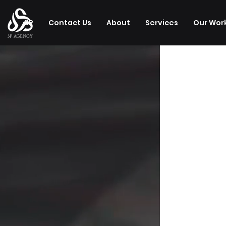
3P
Contact Us
About
Services
Our Wor