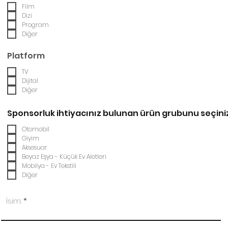
Film
Dizi
Program
Diğer
Platform
TV
Dijital
Diğer
Sponsorluk ihtiyacınız bulunan ürün grubunu seçini
Otomobil
Giyim
Aksesuar
Beyaz Eşya - Küçük Ev Aletleri
Mobilya - Ev Tekstili
Diğer
İsim: